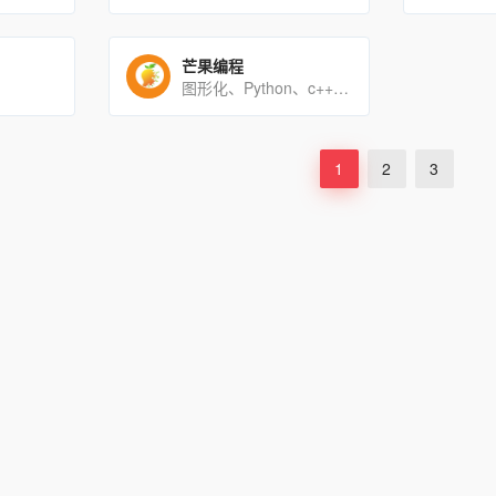
芒果编程
图形化、Python、c++题库
1
2
3