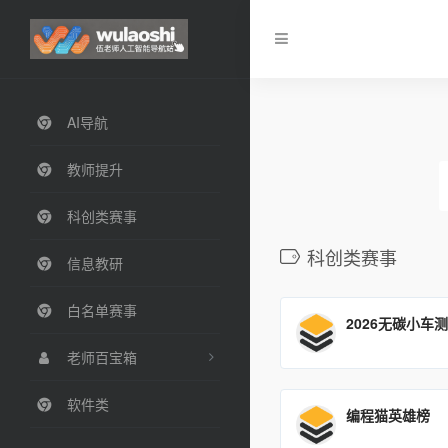
AI导航
教师提升
科创类赛事
科创类赛事
信息教研
白名单赛事
2026无碳小车
老师百宝箱
软件类
编程猫英雄榜