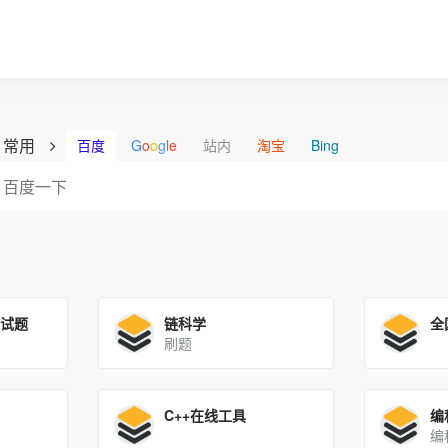
常用
百度
G
o
o
g
l
e
站内
淘宝
Bing
测试题
链科学
全
刷题
C++在线工具
编
编